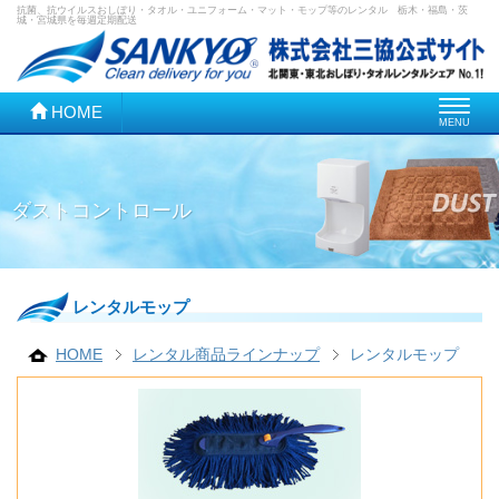
抗菌、抗ウイルスおしぼり・タオル・ユニフォーム・マット・モップ等のレンタル 栃木・福島・茨
城・宮城県を毎週定期配送
Toggle
HOME
MENU
navigatio
ダストコントロール
レンタルモップ
HOME
レンタル商品ラインナップ
レンタルモップ