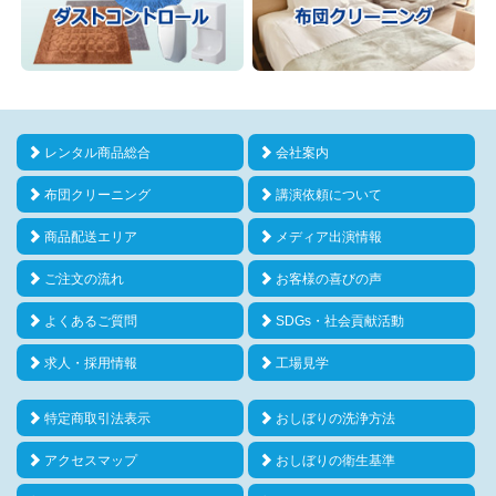
レンタル商品総合
会社案内
布団クリーニング
講演依頼について
商品配送エリア
メディア出演情報
ご注文の流れ
お客様の喜びの声
よくあるご質問
SDGs・社会貢献活動
求人・採用情報
工場見学
特定商取引法表示
おしぼりの洗浄方法
アクセスマップ
おしぼりの衛生基準