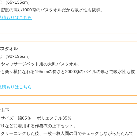
匁 （65×135cm）
密度の高い1000匁のバスタオルだから吸水性も抜群。
見積もりはこちら
バスタオル
匁 （90×195cm）
浴やマッサージベット用の大判バスタオル。
も楽々横になれる195cmの長さと2000匁のパイルの厚さで吸水性も抜
見積もりはこちら
衣上下
サイズ 綿65％ ポリエステル35％
がりなどに着用する作務衣の上下セット。
にクリーニングした後、一枚一枚人間の目でチェックしながらたたんで