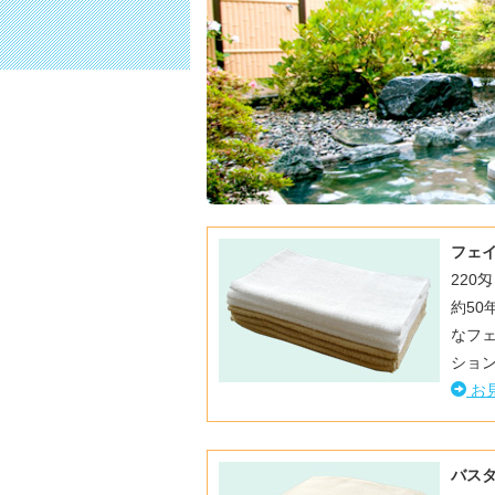
フェ
220匁
約5
なフ
ショ
お
バス