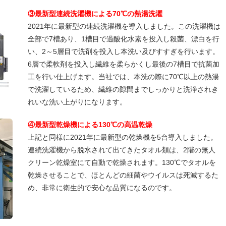
③最新型連続洗濯機による70℃の熱湯洗濯
2021年に最新型の連続洗濯機を導入しました。この洗濯機は
全部で7槽あり、1槽目で過酸化水素を投入し殺菌、漂白を行
い、2～5層目で洗剤を投入し本洗い及びすすぎを行います。
6層で柔軟剤を投入し繊維を柔らかくし最後の7槽目で抗菌加
工を行い仕上げます。当社では、本洗の際に70℃以上の熱湯
で洗濯しているため、繊維の隙間までしっかりと洗浄されき
れいな洗い上がりになります。
④最新型乾燥機による130℃の高温乾燥
上記と同様に2021年に最新型の乾燥機を5台導入しました。
連続洗濯機から脱水されて出てきたタオル類は、2階の無人
クリーン乾燥室にて自動で乾燥されます。130℃でタオルを
乾燥させることで、ほとんどの細菌やウイルスは死滅するた
め、非常に衛生的で安心な品質になるのです。