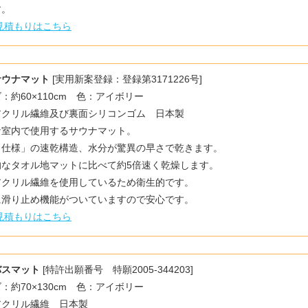
す。
見積もりはこちら
サウナマット
[実用新案登録：登録第3171226号]
：約60×110cm 色：アイボリー
アクリル繊維及び裏面シリコンゴム 日本製
ナ室内で使用するサウナマット。
ロ仕様」の速乾構造、水分が驚異の早さで乾きます。
的なタオル地マットに比べて約5倍速く乾燥します。
アクリル繊維を使用しているため衛生的です。
に滑り止め機能がついていますので安心です。
見積もりはこちら
バスマット
[特許出願番号 特願2005-344203]
：約70×130cm 色：アイボリー
アクリル繊維 日本製