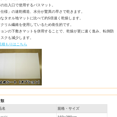
等の出入口で使用するバスマット。
ロ仕様」の速乾構造、水分が驚異の早さで乾きます。
的なタオル地マットに比べて約5倍速く乾燥します。
アクリル繊維を使用しているため衛生的です。
ションの下敷きマットを併用することで、乾燥が更に速く進み、転倒防
リスクも減少します。
見積もりはこちら
ツ類
品名
規格・サイズ
シーツ
160×280cm