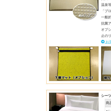
温泉
「プ
一般
抗菌
オプ
止の
お
シー
商
●