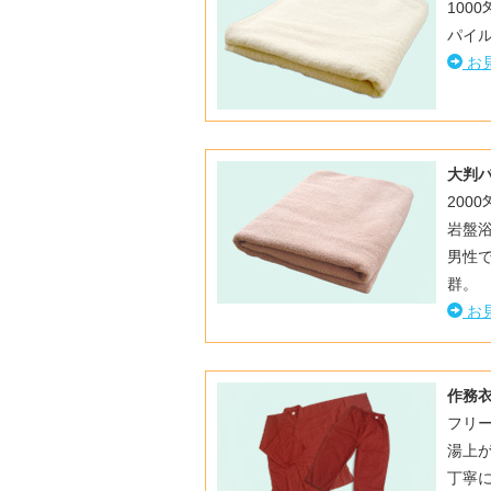
1000
パイル
お
大判
2000
岩盤
男性で
群。
お
作務
フリー
湯上
丁寧