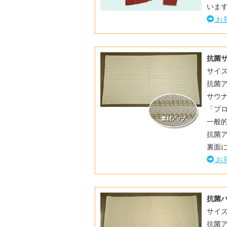
いま
お
抗菌
サイズ
抗菌
サウ
「プ
一般
抗菌
裏面
お
抗菌
サイズ
抗菌