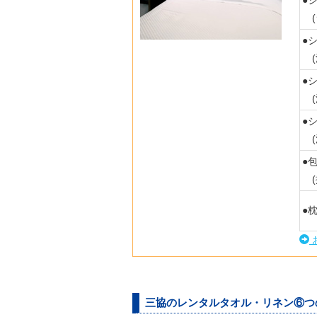
(
●
(
●
(
●
(
●
(
●
三協のレンタルタオル・リネン⑥つ